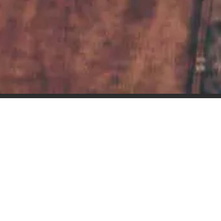
Reunir as pessoas, criar histórias e compar
L
A FAROFA – Produto artesanal
C
Feita com ingredientes de
1
verdade, muita dedicação,
R
controle e exigência.
S