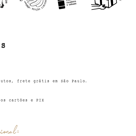
os
0
dutos, frete grátis em São Paulo.
 os cartões e PIX
cional: