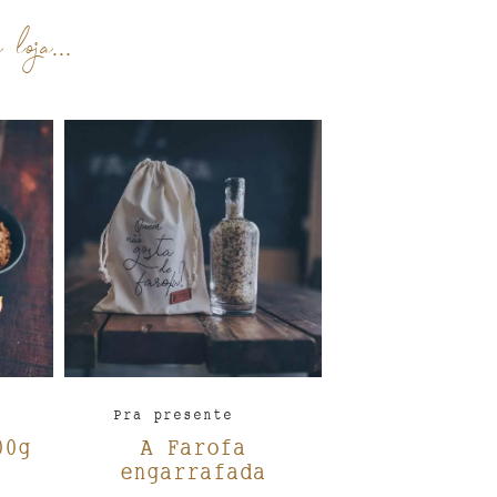
loja...
Pra presente
00g
A Farofa
engarrafada