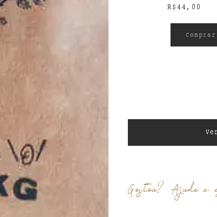
R$
44,00
Comprar
Ve
Gostou? Ajude a e