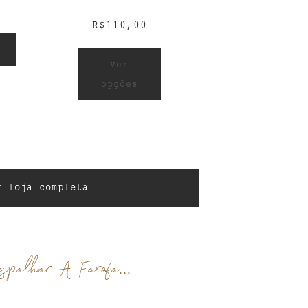
R$
110,00
Ver
opções
r loja completa
spalhar A Farofa...