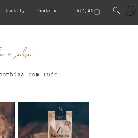
Spotify
Contato
R$
0,00
a e salsa
combina com tudo!