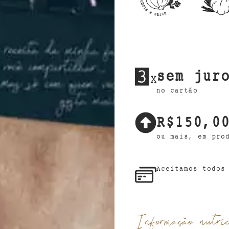
sem jur
no cartão
R$150,0
ou mais, em pro
Aceitamos todos
Informação nutri