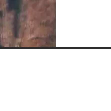
tilhar bons momentos \o/. Essa é a intenção d’A F
inks:
ompre online
Contato:
0% off
Telefone: 19 9955-1-2609
eceitas
E-mail:
fale@afarofa.com.br
potify